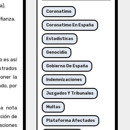
a).
Coronatimo
fianza.
Coronatimo En España
Estadisticas
Genocidio
o es así
Gobierno De España
strados
oner la
Indemnizaciones
do, por
Juzgados Y Tribunales
Multas
la nota
ación de
Plataforma Afectados
aciones