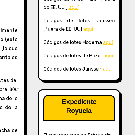
de EE. UU )
aquí
Códigos de lotes Janssen
(fuera de EE. UU)
aquí
almente
zo (esto
Códigos de lotes Moderna
aquí
 (lo que
Códigos de lotes de Pfizer
aquí
mentales
Códigos de lotes Janssen
aquí
stas del
obra
Wer
na de lo
Expediente
co de la
Royuela
fecha de