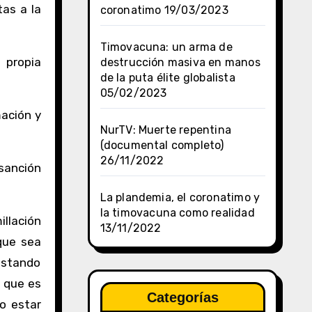
tas a la
coronatimo
19/03/2023
Timovacuna: un arma de
a propia
destrucción masiva en manos
de la puta élite globalista
05/02/2023
mación y
NurTV: Muerte repentina
(documental completo)
26/11/2022
 sanción
La plandemia, el coronatimo y
la timovacuna como realidad
llación
13/11/2022
que sea
estando
a que es
Categorías
o estar