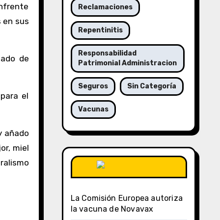
enfrente
Reclamaciones
s en sus
Repentinitis
Responsabilidad
gado de
Patrimonial Administracion
Seguros
Sin Categoría
para el
Vacunas
y añado
or, miel
eralismo
DSalud
La Comisión Europea autoriza
la vacuna de Novavax