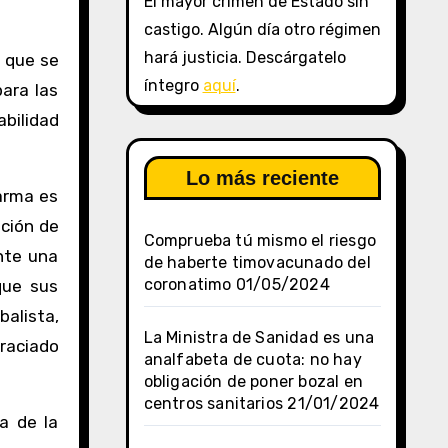
El mayor crimen de Estado sin
castigo. Algún día otro régimen
hará justicia. Descárgatelo
o que se
íntegro
aquí
.
ara las
bilidad
Lo más reciente
larma es
pción de
Comprueba tú mismo el riesgo
ante una
de haberte timovacunado del
coronatimo
01/05/2024
que sus
balista,
La Ministra de Sanidad es una
graciado
analfabeta de cuota: no hay
obligación de poner bozal en
centros sanitarios
21/01/2024
a de la