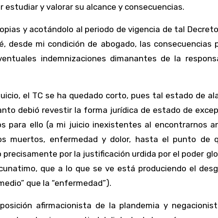
er estudiar y valorar su alcance y consecuencias.
ropias y acotándolo al periodo de vigencia de tal Decret
ré, desde mi condición de abogado, las consecuencias p
ventuales indemnizaciones dimanantes de la responsa
uicio, el TC se ha quedado corto, pues tal estado de a
tanto debió revestir la forma jurídica de estado de exce
s para ello (a mi juicio inexistentes al encontrarnos 
s muertos, enfermedad y dolor, hasta el punto de 
 precisamente por la justificación urdida por el poder glo
acunatimo, que a lo que se ve está produciendo el des
emedio” que la “enfermedad”).
posición afirmacionista de la plandemia y negacionist