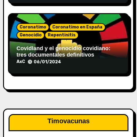
Coronatimo
Coronatimo en España
Genocidio
Repentinitis
Covidland y el genocidio covidiano:
tres documentales definitivos
AxC
06/01/2024
Timovacunas