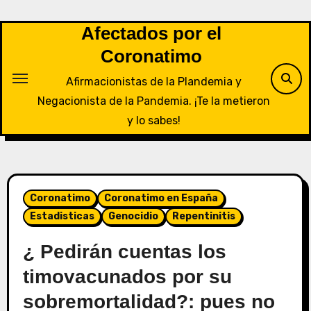
Saltar
al
Afectados por el
contenido
Coronatimo
Afirmacionistas de la Plandemia y
Negacionista de la Pandemia. ¡Te la metieron
y lo sabes!
Coronatimo
Coronatimo en España
Estadisticas
Genocidio
Repentinitis
¿ Pedirán cuentas los
timovacunados por su
sobremortalidad?: pues no