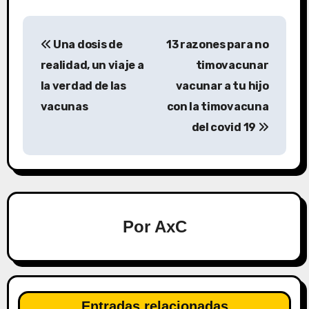
N
Una dosis de
13 razones para no
a
realidad, un viaje a
timovacunar
v
la verdad de las
vacunar a tu hijo
vacunas
con la timovacuna
e
del covid 19
g
a
c
i
Por
AxC
ó
n
Entradas relacionadas