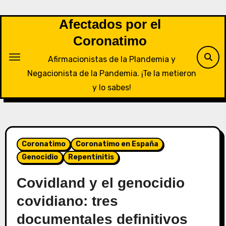
Saltar
al
Afectados por el
contenido
Coronatimo
Afirmacionistas de la Plandemia y
Negacionista de la Pandemia. ¡Te la metieron
y lo sabes!
Coronatimo
Coronatimo en España
Genocidio
Repentinitis
Covidland y el genocidio
covidiano: tres
documentales definitivos