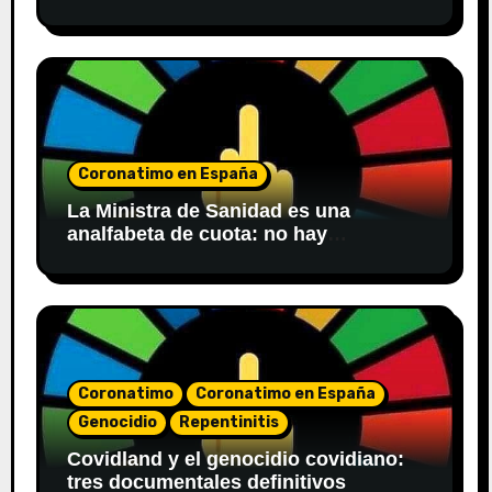
Coronatimo en España
La Ministra de Sanidad es una
analfabeta de cuota: no hay
obligación de poner bozal en centros
sanitarios
Coronatimo
Coronatimo en España
Genocidio
Repentinitis
Covidland y el genocidio covidiano:
tres documentales definitivos