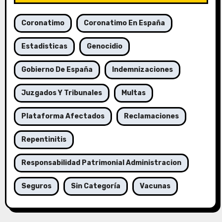
Coronatimo
Coronatimo En España
Estadisticas
Genocidio
Gobierno De España
Indemnizaciones
Juzgados Y Tribunales
Multas
Plataforma Afectados
Reclamaciones
Repentinitis
Responsabilidad Patrimonial Administracion
Seguros
Sin Categoría
Vacunas