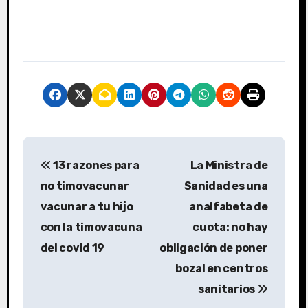
N
13 razones para
La Ministra de
a
no timovacunar
Sanidad es una
v
vacunar a tu hijo
analfabeta de
con la timovacuna
cuota: no hay
e
del covid 19
obligación de poner
g
bozal en centros
a
sanitarios