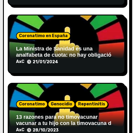
d
a
s
Coronatimo en España
La Ministra de Sanidad es una
analfabeta de cuota: no hay obligación
de poner bozal en centros sanitarios
AxC
21/01/2024
Coronatimo
Genocidio
Repentinitis
13 razones para no timovacunar
vacunar a tu hijo con la timovacuna del
covid 19
AxC
28/10/2023