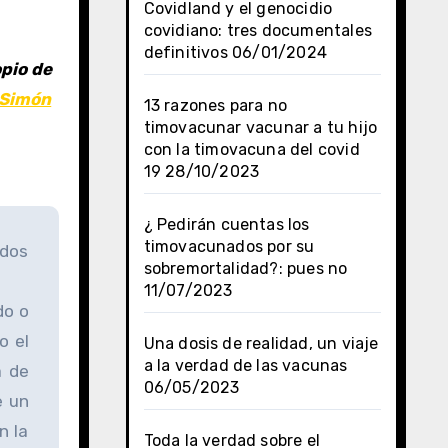
Covidland y el genocidio
covidiano: tres documentales
,
definitivos
06/01/2024
pio de
 Simón
13 razones para no
timovacunar vacunar a tu hijo
con la timovacuna del covid
19
28/10/2023
¿ Pedirán cuentas los
timovacunados por su
idos
sobremortalidad?: pues no
11/07/2023
do o
o el
Una dosis de realidad, un viaje
a la verdad de las vacunas
a de
06/05/2023
e un
n la
Toda la verdad sobre el