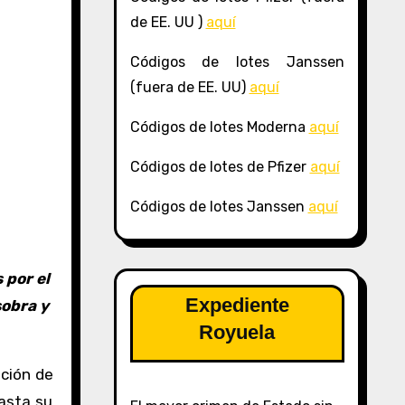
de EE. UU )
aquí
Códigos de lotes Janssen
(fuera de EE. UU)
aquí
Códigos de lotes Moderna
aquí
Códigos de lotes de Pfizer
aquí
Códigos de lotes Janssen
aquí
 por el
Expediente
sobra y
Royuela
ación de
hasta su