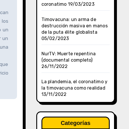
coronatimo
19/03/2023
zcan
Timovacuna: un arma de
 los
destrucción masiva en manos
o un
de la puta élite globalista
r un
05/02/2023
 una
NurTV: Muerte repentina
(documental completo)
 que
26/11/2022
icio
La plandemia, el coronatimo y
la timovacuna como realidad
13/11/2022
Categorías