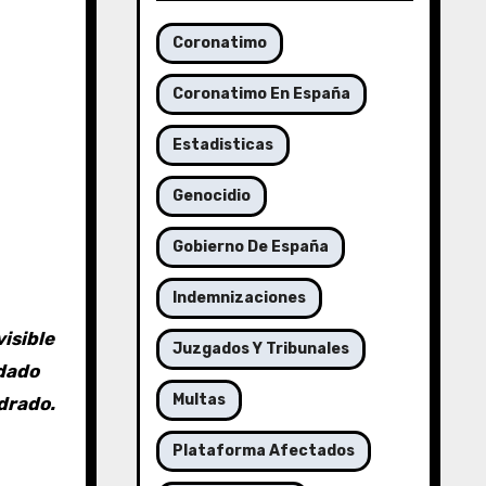
Coronatimo
Coronatimo En España
Estadisticas
Genocidio
Gobierno De España
Indemnizaciones
isible
Juzgados Y Tribunales
edado
Multas
drado.
Plataforma Afectados