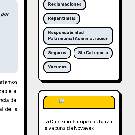
Reclamaciones
 por
Repentinitis
Responsabilidad
Patrimonial Administracion
Seguros
Sin Categoría
Vacunas
estamos
zable al
ncia del
DSalud
l de la
La Comisión Europea autoriza
la vacuna de Novavax