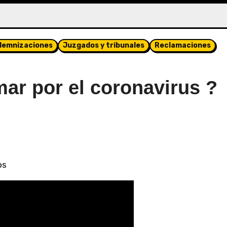
demnizaciones
Juzgados y tribunales
Reclamaciones
ar por el coronavirus ?
os