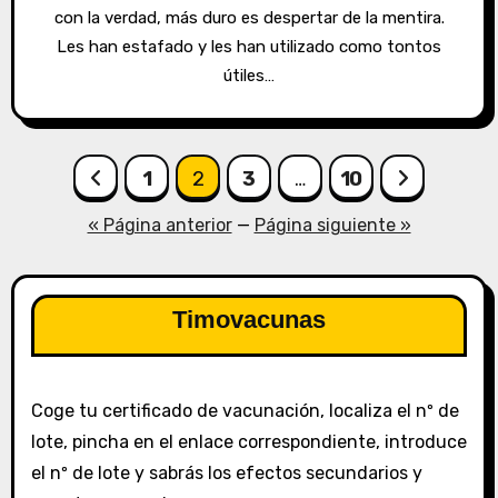
con la verdad, más duro es despertar de la mentira.
Les han estafado y les han utilizado como tontos
útiles…
Paginación
1
2
3
…
10
de
« Página anterior
—
Página siguiente »
entradas
Timovacunas
Coge tu certificado de vacunación, localiza el nº de
lote, pincha en el enlace correspondiente, introduce
el nº de lote y sabrás los efectos secundarios y