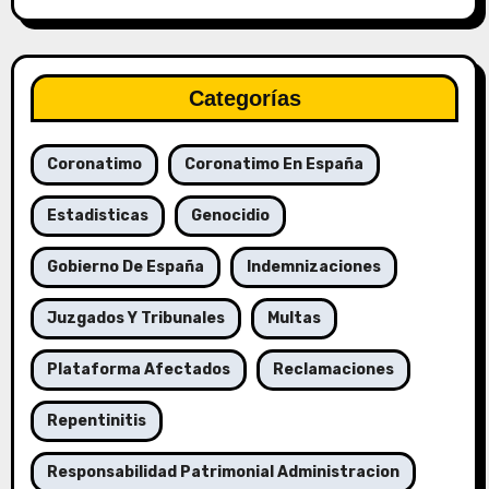
Categorías
Coronatimo
Coronatimo En España
Estadisticas
Genocidio
Gobierno De España
Indemnizaciones
Juzgados Y Tribunales
Multas
Plataforma Afectados
Reclamaciones
Repentinitis
Responsabilidad Patrimonial Administracion