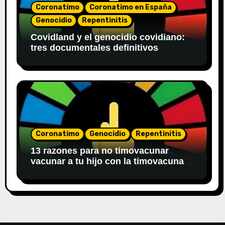
Coronatimo
Coronatimo en España
Genocidio
Repentinitis
Covidland y el genocidio covidiano:
tres documentales definitivos
Coronatimo
Genocidio
Repentinitis
13 razones para no timovacunar
vacunar a tu hijo con la timovacuna
del covid 19